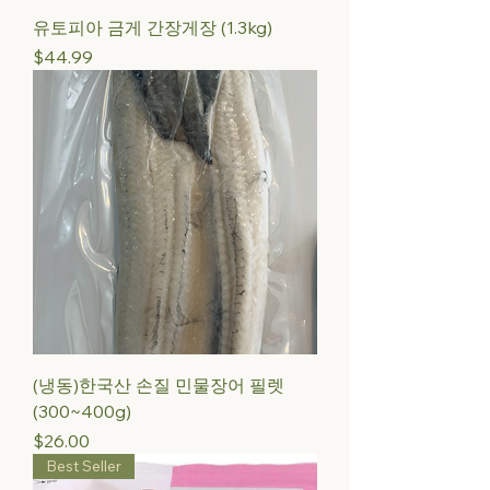
유토피아 금게 간장게장 (1.3kg)
Price
$44.99
(냉동)한국산 손질 민물장어 필렛
(300~400g)
Price
$26.00
Best Seller