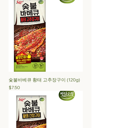
숯불바베큐 황태 고추장구이 (120g)
Price
$7.50