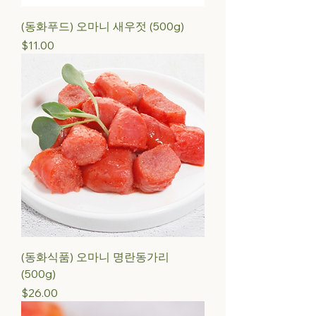
(동화푸드) 오마니 새우젓 (500g)
Price
$11.00
(동화식품) 오마니 명란동가리
(500g)
Price
$26.00