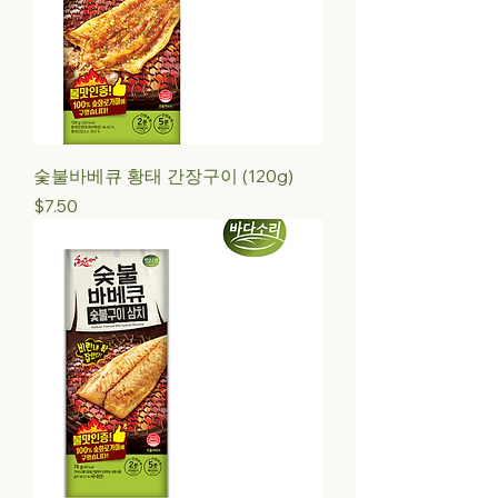
숯불바베큐 황태 간장구이 (120g)
Price
$7.50