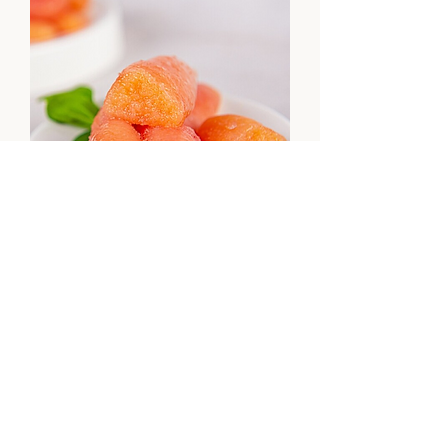
(동화푸드) 오마니 백명란 동가리
(500g)
Price
$26.00