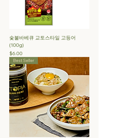
숯불바베큐 교토스타일 고등어
(100g)
Price
$6.00
Best Seller