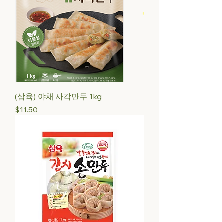
(삼육) 야채 사각만두 1kg
Price
$11.50