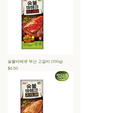
숯불바베큐 부산 고갈비 (100g)
Price
$6.50