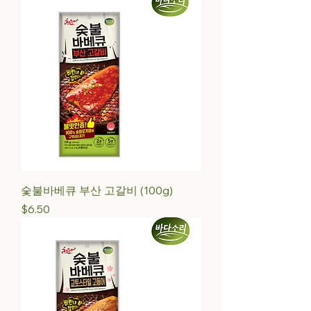
숯불바베큐 부산 고갈비 (100g)
Price
$6.50