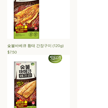
숯불바베큐 황태 간장구이 (120g)
Price
$7.50