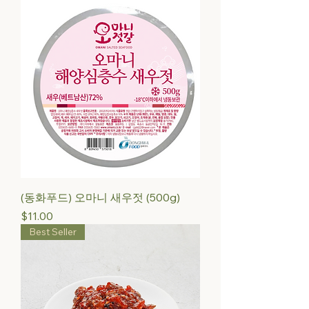
(동화푸드) 오마니 새우젓 (500g)
Price
$11.00
Best Seller