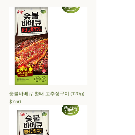
숯불바베큐 황태 고추장구이 (120g)
Price
$7.50