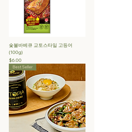
숯불바베큐 교토스타일 고등어
(100g)
Price
$6.00
Best Seller